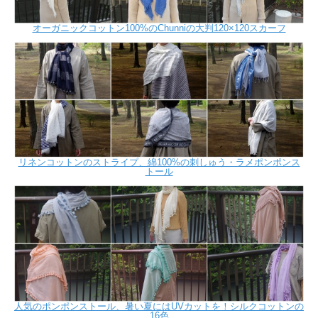
オーガニックコットン100%のChunniの大判120×120スカーフ
リネンコットンのストライプ、綿100%の刺しゅう・ラメポンポンス
トール
人気のポンポンストール、暑い夏にはUVカットを！シルクコットンの
16色