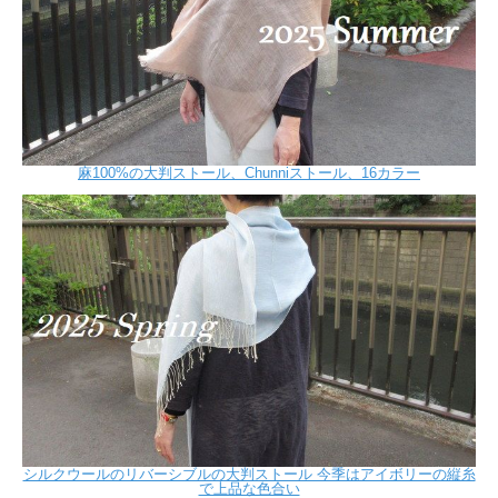
麻100%の大判ストール、Chunniストール、16カラー
シルクウールのリバーシブルの大判ストール 今季はアイボリーの縦糸
で上品な色合い