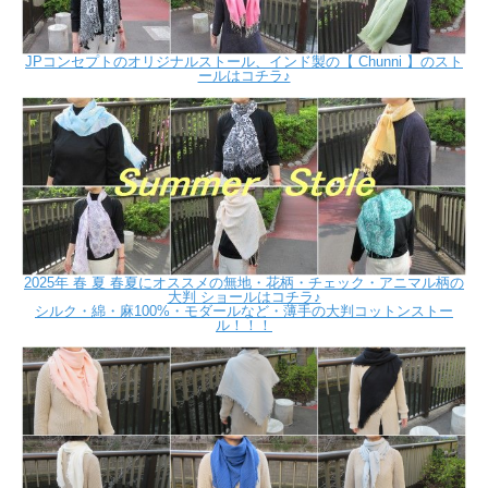
JPコンセプトのオリジナルストール、インド製の【 Chunni 】のスト
ールはコチラ♪
2025年 春 夏 春夏にオススメの無地・花柄・チェック・アニマル柄の
大判 ショールはコチラ♪
シルク・綿・麻100%・モダールなど・薄手の大判コットンストー
ル！！！