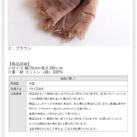
オフィス
旅先での
冷房対策にばっちりでおしゃれなかっこいいドクロモチーフのストールです。
柄は、スカルがプリントされたメンズに人気の柄ストール。大きく広げるとわかる
のですが、
小さなドクロで実は大きなドクロになっているのです！おちゃめなスカルの模様で
す。
メンズ人気のシンプルでマニッシュな柄ですが、グレーとブラウンの2色です。ユ
ニセックスとしても
もちろん使えますが、父の日や男性への誕生日のプレゼントしていかがでしょう
２．ブラウン
か？
【商品詳細】
☆サイズ 幅70cm×長さ180ｃm
☆素 材 コットン（綿）100%