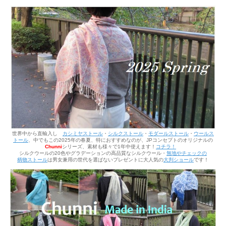
世界中から直輸入し
カシミヤストール
・
シルクストール
・
モダールストール
・
ウールス
トール
、中でもこの2025年の春夏、
特におすすめなのが、JPコンセプトのオリジナルの
Chunni
シリーズ、素材も様々で1年中使えます！
コチラ！
シルクウールの20色やグラデーションの高品質な
シルクウール
・
無地やチェックの
柄物
ストール
は
男女兼用の世代を選ばないプレゼントに大人気の
大判ショール
です！