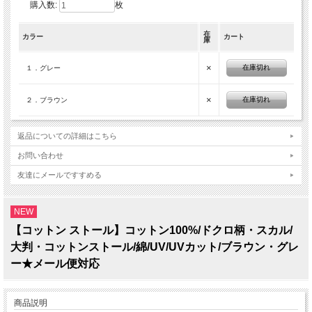
購入数:
枚
在
カラー
カート
庫
×
在庫切れ
１．グレー
×
在庫切れ
２．ブラウン
返品についての詳細はこちら
お問い合わせ
友達にメールですすめる
NEW
【コットン ストール】コットン100%/ドクロ柄・スカル/
大判・コットンストール/綿/UV/UVカット/ブラウン・グレ
ー★メール便対応
商品説明