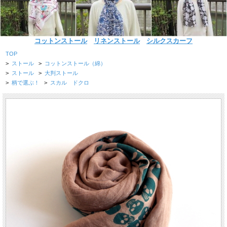
コットンストール
リネンストール
シルクスカーフ
TOP
>
ストール
>
コットンストール（綿）
>
ストール
>
大判ストール
>
柄で選ぶ！
>
スカル ドクロ