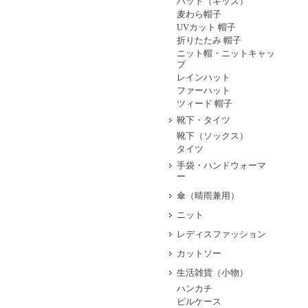
ハット（キッズ）
麦わら帽子
UVカット 帽子
折りたたみ 帽子
ニット帽・ニットキャッ
プ
レインハット
ファーハット
ツィード 帽子
靴下・タイツ
靴下（ソックス）
タイツ
手袋・ハンドウォーマ
ー
傘（晴雨兼用）
ニット
レディスファッション
カットソー
生活雑貨（小物）
ハンカチ
ピルケース