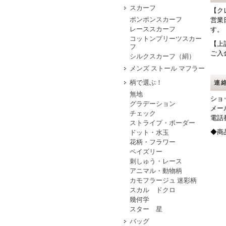
スカーフ
【ク
ポンポンスカーフ
営業
レーススカーフ
す。
コットンプリーツスカー
【上
フ
ご入
シルクスカーフ（絹）
メンズ ストール マフラー
柄で選ぶ！
連
無地
ショ
グラデーション
メー
チェック
電
ストライプ・ボーダー
◆商
ドット・水玉
花柄・フラワー
ペイズリー
刺しゅう・レース
アニマル・動物柄
カモフラージュ 迷彩柄
スカル ドクロ
幾何学
スター 星
バッグ