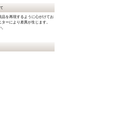
て
現品を再現するように心がけてお
ニターにより差異が生じます。
い。