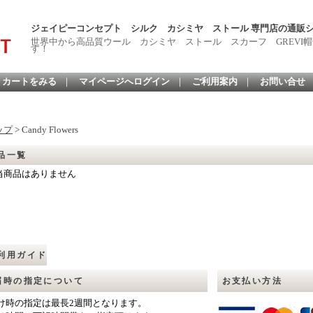
ジェイピーコンセプト シルク カシミヤ ストール 専門店の通販
世界中から高品質ウール カシミヤ ストール スカーフ GREVI帽
す！
カートをみる
｜
マイページへログイン
｜
ご利用案内
｜
お問い合せ
ップ
> Candy Flowers
品一覧
当商品はありません
利用ガイド
届時の指定について
お支払い方法
け時の指定は最長2週間となります。