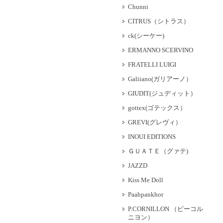
Chunni
CITRUS（シトラス）
ck(シーケー)
ERMANNO SCERVINO
FRATELLI LUIGI
Galiiano(ガリアーノ）
GIUDIT(ジュディット）
gottex(ゴテックス）
GREVI(グレヴィ）
INOUI EDITIONS
ＧＵＡＴＥ（グァテ)
JAZZD
Kiss Me Doll
Paahpankhor
P.CORNILLON （ピーコル
ニヨン）