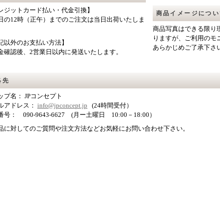
レジットカード払い・代金引換】
商品イメージについ
日の12時（正午）までのご注文は当日出荷いたしま
商品写真はできる限り
りますが、ご利用のモ
記以外のお支払い方法】
あらかじめご了承下さ
金確認後、2営業日以内に発送いたします。
絡先
ップ名： JPコンセプト
ルアドレス：
info@jpconcept.jp
(24時間受付）
話番号：
090-9643-6627
(月ー土曜日 10:00－18:00）
品に対してのご質問や注文方法などお気軽にお問い合わせ下さい。