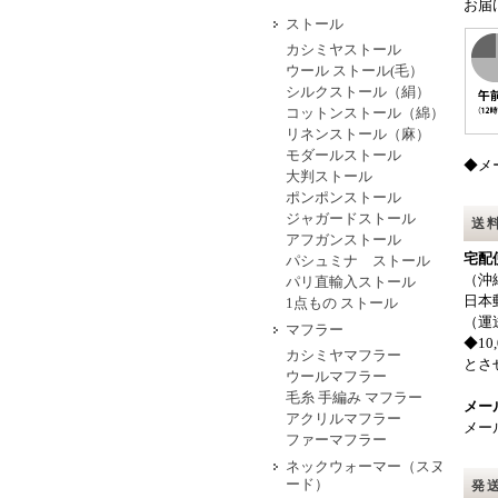
お届
ストール
カシミヤストール
ウール ストール(毛）
シルクストール（絹）
コットンストール（綿）
リネンストール（麻）
モダールストール
◆メ
大判ストール
ポンポンストール
ジャガードストール
送
アフガンストール
宅配
パシュミナ ストール
（沖
パリ直輸入ストール
日本
1点もの ストール
（運
マフラー
◆1
カシミヤマフラー
とさ
ウールマフラー
毛糸 手編み マフラー
メー
アクリルマフラー
メー
ファーマフラー
ネックウォーマー（スヌ
ード）
発