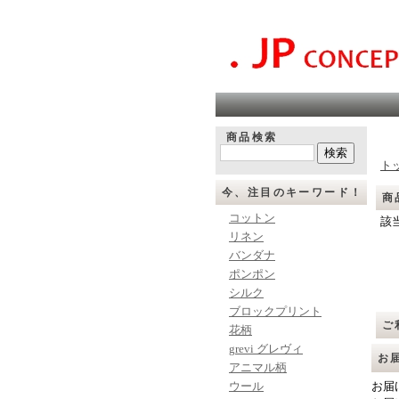
商品検索
ト
今、注目のキーワード！
商
コットン
該
リネン
バンダナ
ポンポン
シルク
ブロックプリント
ご
花柄
grevi グレヴィ
お
アニマル柄
ウール
お届