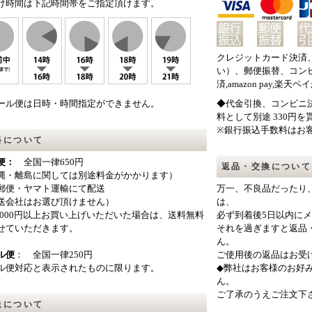
け時間は下記時間帯をご指定頂けます。
クレジットカード決済
い）、郵便振替、コン
済,amazon pay,
ール便は日時・時間指定ができません。
◆代金引換、コンビニ決
料として別途 330円
※銀行振込手数料はお
料について
便：
全国一律650円
返品・交換について
縄・離島に関しては別途料金がかかります）
郵便・ヤマト運輸にて配送
万一、不良品だったり
送会社はお選び頂けません）
は、
0,000円以上お買い上げいただいた場合は、送料無料
必ず到着後5日以内に
せていただきます。
それを過ぎますと返品
ん。
ル便
： 全国一律250円
ご使用後の返品はお受
ル便対応と表示されたものに限ります。
◆弊社はお客様のお好
ん。
ご了承のうえご注文下
送について