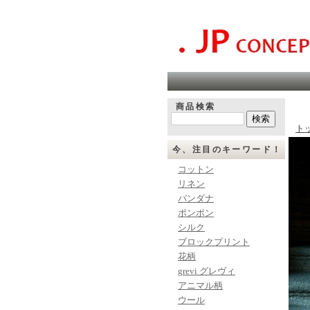
商品検索
ト
今、注目のキーワード！
コットン
リネン
バンダナ
ポンポン
シルク
ブロックプリント
花柄
grevi グレヴィ
アニマル柄
ウール