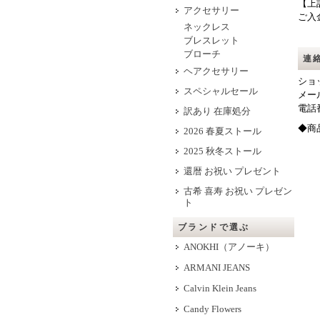
【上
アクセサリー
ご入
ネックレス
ブレスレット
ブローチ
連
ヘアクセサリー
ショ
スペシャルセール
メー
電
訳あり 在庫処分
◆商
2026 春夏ストール
2025 秋冬ストール
還暦 お祝い プレゼント
古希 喜寿 お祝い プレゼン
ト
ブランドで選ぶ
ANOKHI（アノーキ）
ARMANI JEANS
Calvin Klein Jeans
Candy Flowers