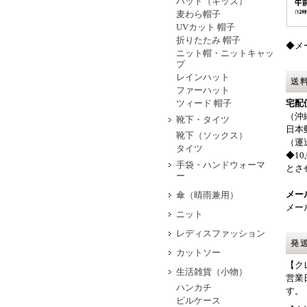
ハット（キッズ）
麦わら帽子
UVカット 帽子
折りたたみ 帽子
◆メ
ニット帽・ニットキャッ
プ
レインハット
送
ファーハット
ツィード 帽子
宅配
（沖
靴下・タイツ
日本
靴下（ソックス）
（運
タイツ
◆1
手袋・ハンドウォーマ
とさ
ー
メー
傘（晴雨兼用）
メー
ニット
レディスファッション
発
カットソー
【ク
生活雑貨（小物）
営業
ハンカチ
す。
ピルケース