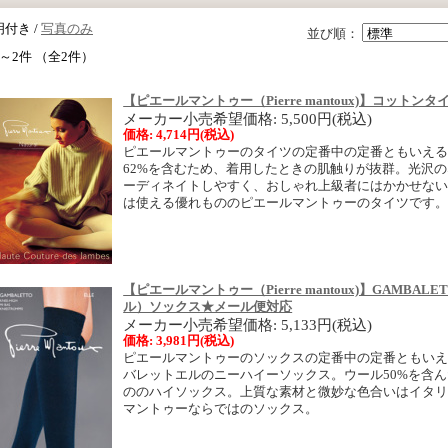
付き /
写真のみ
並び順：
～2件 （全2件）
【ピエールマントゥー（Pierre mantoux)】コット
メーカー小売希望価格: 5,500円(税込)
価格: 4,714円(税込)
ピエールマントゥーのタイツの定番中の定番ともいえ
62%を含むため、着用したときの肌触りが抜群。光沢
ーディネイトしやすく、おしゃれ上級者にはかかせな
は使える優れもののピエールマントゥーのタイツです
【ピエールマントゥー（Pierre mantoux)】GAMBAL
ル）ソックス★メール便対応
メーカー小売希望価格: 5,133円(税込)
価格: 3,981円(税込)
ピエールマントゥーのソックスの定番中の定番ともいえるGAM
バレットエルのニーハイーソックス。ウール50%を含
ののハイソックス。上質な素材と微妙な色合いはイタ
マントゥーならではのソックス。