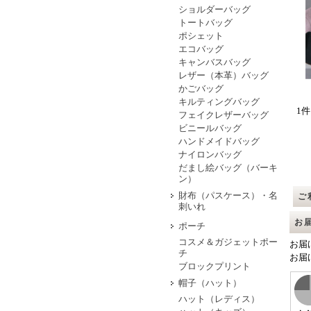
ショルダーバッグ
トートバッグ
ポシェット
エコバッグ
キャンバスバッグ
レザー（本革）バッグ
かごバッグ
キルティングバッグ
1件
フェイクレザーバッグ
ビニールバッグ
ハンドメイドバッグ
ナイロンバッグ
だまし絵バッグ（バーキ
ン）
財布（パスケース）・名
ご
刺いれ
お
ポーチ
コスメ＆ガジェットポー
お届
チ
お届
ブロックプリント
帽子（ハット）
ハット（レディス）