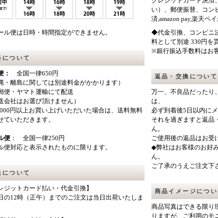
クレジットカード決済
い）、郵便振替、コン
済,amazon pay,
ール便は日時・時間指定ができません。
◆代金引換、コンビニ決
料として別途 330円
※銀行振込手数料はお
料について
便：
全国一律650円
返品・交換について
縄・離島に関しては別途料金がかかります）
郵便・ヤマト運輸にて配送
万一、不良品だったり
送会社はお選び頂けません）
は、
0,000円以上お買い上げいただいた場合は、送料無料
必ず到着後5日以内に
せていただきます。
それを過ぎますと返品
ん。
ル便
： 全国一律250円
ご使用後の返品はお受
ル便対応と表示されたものに限ります。
◆弊社はお客様のお好
ん。
ご了承のうえご注文下
送について
レジットカード払い・代金引換】
商品イメージについ
日の12時（正午）までのご注文は当日出荷いたしま
商品写真はできる限り
りますが、ご利用のモ