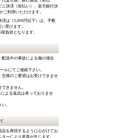
、代金引換、銀行振込（前払
ビニ決済（前払い）、楽天銀行決
楽天ペイがご利用いただけます。
済は（3,000円以下）は、手数
を貰い受けます。
客様負担となります。
、配送中の事故による傷の場合
メールにてご連絡下さい。
・交換のご要望はお受けできませ
けできません。
みによる返品は承っておりませ
さい。
て
現品を再現するように心がけてお
ニターにより差異が生じます。