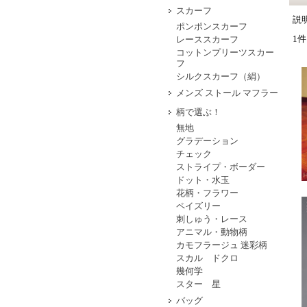
スカーフ
説明
ポンポンスカーフ
1件
レーススカーフ
コットンプリーツスカー
フ
シルクスカーフ（絹）
メンズ ストール マフラー
柄で選ぶ！
無地
グラデーション
チェック
ストライプ・ボーダー
ドット・水玉
花柄・フラワー
ペイズリー
刺しゅう・レース
アニマル・動物柄
カモフラージュ 迷彩柄
スカル ドクロ
幾何学
スター 星
バッグ