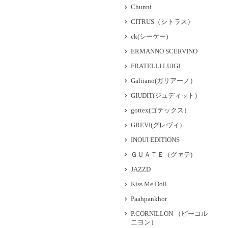
Chunni
CITRUS（シトラス）
ck(シーケー)
ERMANNO SCERVINO
FRATELLI LUIGI
Galiiano(ガリアーノ）
GIUDIT(ジュディット）
gottex(ゴテックス）
GREVI(グレヴィ）
INOUI EDITIONS
ＧＵＡＴＥ（グァテ)
JAZZD
Kiss Me Doll
Paahpankhor
P.CORNILLON （ピーコル
ニヨン）