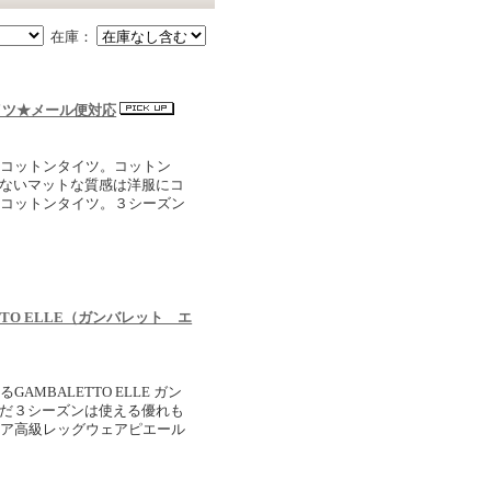
在庫：
ンタイツ★メール便対応
るコットンタイツ。コットン
のないマットな質感は洋服にコ
いコットンタイツ。３シーズン
。
ETTO ELLE（ガンバレット エ
BALETTO ELLE ガン
んだ３シーズンは使える優れも
リア高級レッグウェアピエール