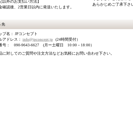
記以外のお支払い方法】
あらかじめご了承下さ
金確認後、2営業日以内に発送いたします。
絡先
ップ名： JPコンセプト
ルアドレス：
info@jpconcept.jp
(24時間受付）
話番号：
090-9643-6627
(月ー土曜日 10:00－18:00）
品に対してのご質問や注文方法などお気軽にお問い合わせ下さい。