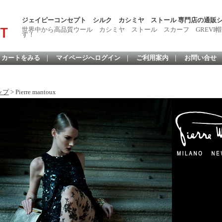
ジェイピーコンセプト シルク カシミヤ ストール 専門店の通販
世界中から高品質ウール カシミヤ ストール スカーフ GREVI帽
す！
カートをみる
｜
マイページへログイン
｜
ご利用案内
｜
お問い合せ
ップ
> Pierre mantoux