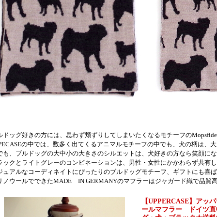
ルドッグ好きの方には、思わず頬ずりしてしまいたくなるモチーフのMopsfid
PPECASEの中では、数多く出てくるアニマルモチーフの中でも、犬の柄は、
でも、ブルドッグの大中小の大きさのシルエットは、犬好きの方なら笑顔にな
ラックとライトグレーのコンビネーションは、男性・女性にかかわらず共有し
ジュアルなコーディネイトにぴったりのブルドッグモチーフ、ギフトにも喜ば
リノウールでできたMADE IN GERMANYのマフラーはジャガード織で品
【UPPERCASE】アッパー
ールマフラー ドイツ直