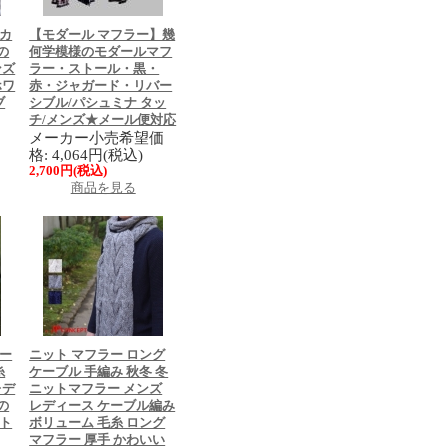
】カ
【モダール マフラー】幾
の
何学模様のモダールマフ
ンズ
ラー・ストール・黒・
ホワ
赤・ジャガード・リバー
ブ
シブル/パシュミナ タッ
チ/メンズ★メール便対応
メーカー小売希望価
格: 4,064円(税込)
2,700円(税込)
商品を見る
トー
ニット マフラー ロング
糸
ケーブル 手編み 秋冬 冬
レデ
ニットマフラー メンズ
の
レディース ケーブル編み
ット
ボリューム 毛糸 ロング
マフラー 厚手 かわいい