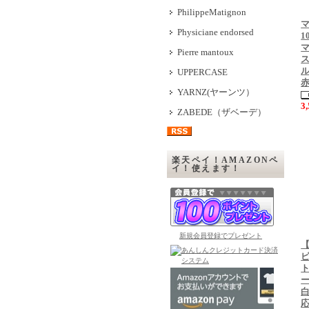
PhilippeMatignon
マ
Physiciane endorsed
1
マ
Pierre mantoux
ス
ル
UPPERCASE
YARNZ(ヤーンツ）
3
ZABEDE（ザベーデ）
楽天ペイ！AMAZONペ
イ！使えます！
新規会員登録でプレゼント