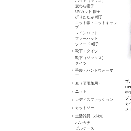
ハット（キッズ）
麦わら帽子
UVカット 帽子
折りたたみ 帽子
ニット帽・ニットキャッ
プ
レインハット
ファーハット
ツィード 帽子
靴下・タイツ
靴下（ソックス）
タイツ
手袋・ハンドウォーマ
ー
ブ
傘（晴雨兼用）
U
ニット
中
ブ
レディスファッション
カ
カットソー
メ
生活雑貨（小物）
ハンカチ
ピルケース