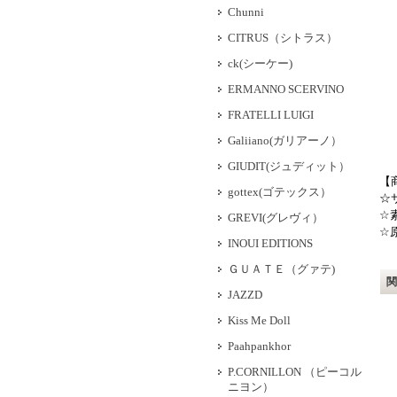
Chunni
CITRUS（シトラス）
ck(シーケー)
ERMANNO SCERVINO
FRATELLI LUIGI
Galiiano(ガリアーノ）
GIUDIT(ジュディット）
【
gottex(ゴテックス）
☆
☆
GREVI(グレヴィ）
☆
INOUI EDITIONS
ＧＵＡＴＥ（グァテ)
JAZZD
Kiss Me Doll
Paahpankhor
P.CORNILLON （ピーコル
ニヨン）