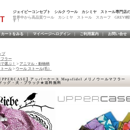
ジェイピーコンセプト シルク ウール カシミヤ ストール専門店
世界中から高品質ウール カシミヤ ストール スカーフ GREVI
す！
カートをみる
｜
マイページへログイン
｜
ご利用案内
｜
お問い合せ
ップ
マフラー
柄で選ぶ！
>
アニマル・動物柄
ストール
>
ウール ストール(毛）
UPPERCASE】アッパーケース Mopsfidel メリノウールマフラ
ドッグ・犬・ブラック★送料無料