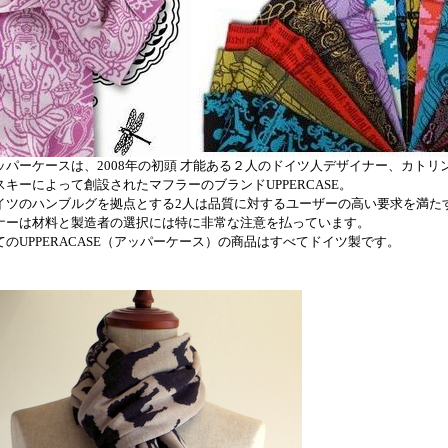
ッパーケースは、2008年の初頭 才能ある２人のドイツ人デザイナー、カト
スキーによって創設されたマフラーのブランドUPPERCASE。
イツのハンブルグを拠点とする2人は品質に対するユーザーの高い要求を満た
ナーは材料と製造者の選択には特に非常な注意を払っています。
てのUPPERACASE（アッパーケース）の商品はすべてドイツ製です。