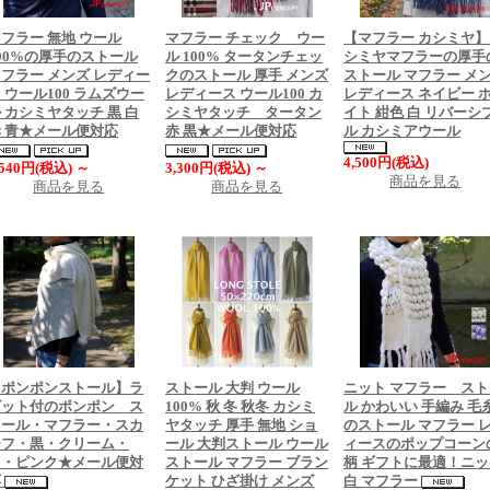
フラー 無地 ウール
マフラー チェック ウー
【マフラー カシミヤ
00%の厚手のストール
ル 100% タータンチェッ
シミヤマフラーの厚手
フラー メンズ レディー
クのストール 厚手 メンズ
ストール マフラー メ
 ウール100 ラムズウー
レディース ウール100 カ
レディース ネイビー 
 カシミヤタッチ 黒 白
シミヤタッチ タータン
イト 紺色 白 リバーシ
赤 青★メール便対応
赤 黒★メール便対応
ル カシミアウール
4,500円(税込)
,540円(税込)
～
3,300円(税込)
～
商品を見る
商品を見る
商品を見る
【ポンポンストール】ラ
ストール 大判 ウール
ニット マフラー ス
ビット付のポンポン ス
100% 秋 冬 秋冬 カシミ
ル かわいい 手編み 毛
トール・マフラー・スカ
ヤタッチ 厚手 無地 ショ
のストール マフラー 
ーフ・黒・クリーム・
ール 大判ストール ウール
ィースのポップコーン
白・ピンク★メール便対
ストール マフラー ブラン
柄 ギフトに最適！ニ
応
ケット ひざ掛け メンズ
白 マフラー