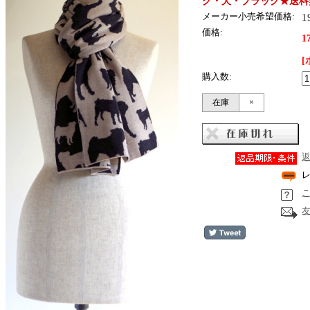
グ・犬・ブラック★送料
1
メーカー小売希望価格:
価格:
1
[
購入数:
在庫
×