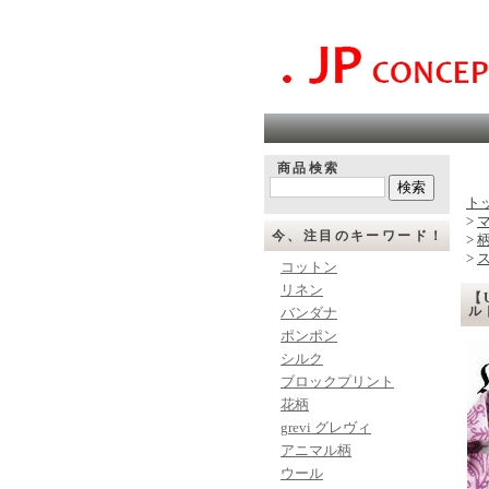
商品検索
ト
>
今、注目のキーワード！
>
>
コットン
リネン
【
ル
バンダナ
ポンポン
シルク
ブロックプリント
花柄
grevi グレヴィ
アニマル柄
ウール