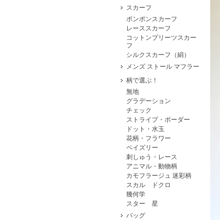
スカーフ
ポンポンスカーフ
レーススカーフ
コットンプリーツスカー
フ
シルクスカーフ（絹）
メンズ ストール マフラー
柄で選ぶ！
無地
グラデーション
チェック
ストライプ・ボーダー
ドット・水玉
花柄・フラワー
ペイズリー
刺しゅう・レース
アニマル・動物柄
カモフラージュ 迷彩柄
スカル ドクロ
幾何学
スター 星
バッグ