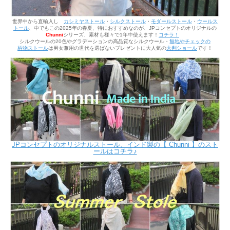
世界中から直輸入し
カシミヤストール
・
シルクストール
・
モダールストール
・
ウールス
トール
、中でもこの2025年の春夏、
特におすすめなのが、JPコンセプトのオリジナルの
Chunni
シリーズ、素材も様々で1年中使えます！
コチラ！
シルクウールの20色やグラデーションの高品質な
シルクウール
・
無地やチェックの
柄物
ストール
は
男女兼用の世代を選ばないプレゼントに大人気の
大判ショール
です！
JPコンセプトのオリジナルストール、インド製の【 Chunni 】のスト
ールはコチラ♪