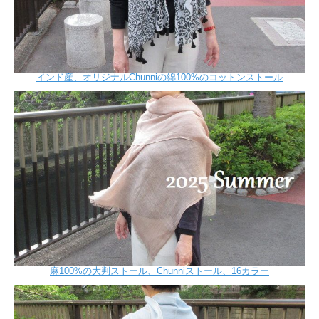
インド産、オリジナルChunniの綿100%のコットンストール
麻100%の大判ストール、Chunniストール、16カラー