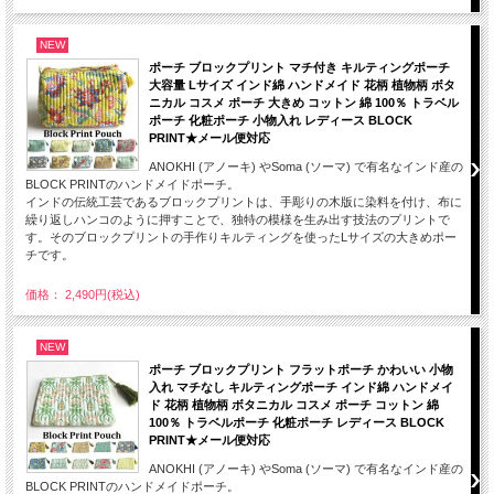
NEW
ポーチ ブロックプリント マチ付き キルティングポーチ
大容量 Lサイズ インド綿 ハンドメイド 花柄 植物柄 ボタ
ニカル コスメ ポーチ 大きめ コットン 綿 100％ トラベル
ポーチ 化粧ポーチ 小物入れ レディース BLOCK
PRINT★メール便対応
ANOKHI (アノーキ) やSoma (ソーマ) で有名なインド産の
BLOCK PRINTのハンドメイドポーチ。
インドの伝統工芸であるブロックプリントは、手彫りの木版に染料を付け、布に
繰り返しハンコのように押すことで、独特の模様を生み出す技法のプリントで
す。そのブロックプリントの手作りキルティングを使ったLサイズの大きめポー
チです。
価格： 2,490円(税込)
NEW
ポーチ ブロックプリント フラットポーチ かわいい 小物
入れ マチなし キルティングポーチ インド綿 ハンドメイ
ド 花柄 植物柄 ボタニカル コスメ ポーチ コットン 綿
100％ トラベルポーチ 化粧ポーチ レディース BLOCK
PRINT★メール便対応
ANOKHI (アノーキ) やSoma (ソーマ) で有名なインド産の
BLOCK PRINTのハンドメイドポーチ。