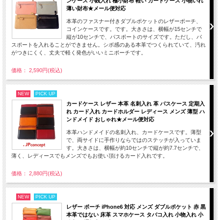
ンケース 小銭入れ 極小財布 軽い カードケース 小物いれ
薄い財布★メール便対応
本革のファスナー付きダブルポケットのレザーポーチ、
コインケースです。です。大きさは、横幅が15センチで
縦が10センチで、パスポートのサイズです。ただし、パ
スポートを入れることができません。シボ感のある本革でつくられていて、汚れ
がつきにくく、丈夫で軽く発色がいいミニポーチです。
価格： 2,590円(税込)
NEW
PICK UP
カードケース レザー 本革 名刺入れ 革 パスケース 定期入
れ カード入れ カードホルダー レディース メンズ 薄型 ハ
ンドメイド おしゃれ★メール便対応
本革ハンドメイドの名刺入れ、カードケースです。薄型
で、両サイドに手作りならではのステッチが入っていま
す。大きさは、横幅が約10センチで縦が約7.7センチで、
薄く、レディースでもメンズでもお使い頂けるカード入れです。
価格： 2,880円(税込)
NEW
PICK UP
レザー ポーチ iPhone6 対応 メンズ ダブルポケット 赤 黒
本革ではない 床革 スマホケース タバコ入れ 小物入れ 小