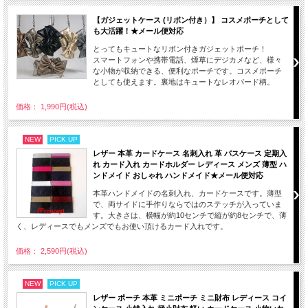
【ガジェットケース (リボン付き）】 コスメポーチとして
も大活躍！★メール便対応
とってもキュートなリボン付きガジェットポーチ！
スマートフォンや携帯電話、煙草にデジカメなど、様々
な小物が収納できる、便利なポーチです。コスメポーチ
としても使えます。裏地はキュートなレオパード柄。
価格： 1,990円(税込)
NEW
PICK UP
レザー 本革 カードケース 名刺入れ 革 パスケース 定期入
れ カード入れ カードホルダー レディース メンズ 薄型 ハ
ンドメイド おしゃれ ハンドメイド★メール便対応
本革ハンドメイドの名刺入れ、カードケースです。薄型
で、両サイドに手作りならではのステッチが入っていま
す。大きさは、横幅が約10センチで縦が約8センチで、薄
く、レディースでもメンズでもお使い頂けるカード入れです。
価格： 2,590円(税込)
NEW
PICK UP
レザー ポーチ 本革 ミニポーチ ミニ財布 レディース コイ