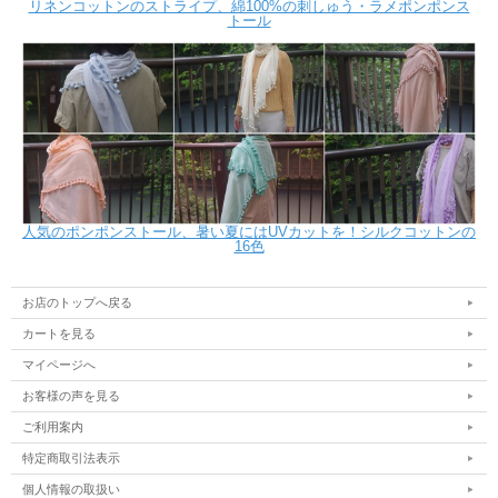
リネンコットンのストライプ、綿100%の刺しゅう・ラメポンポンス
トール
人気のポンポンストール、暑い夏にはUVカットを！シルクコットンの
16色
お店のトップへ戻る
カートを見る
マイページへ
お客様の声を見る
ご利用案内
特定商取引法表示
個人情報の取扱い