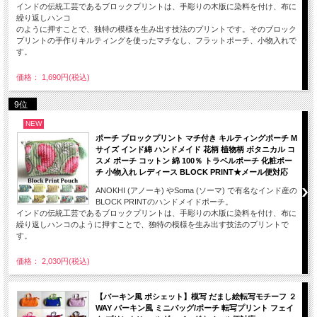
インドの伝統工芸であるブロックプリントは、手彫りの木版に染料を付け、布に
繰り返しハンコ
のように押すことで、独特の模様を生み出す技法のプリントです。そのブロック
プリントの手作りキルティングを使ったマチなし、フラットポーチ、小物入れで
す。
価格： 1,690円(税込)
9位
NEW
ポーチ ブロックプリント マチ付き キルティングポーチ M
サイズ インド綿 ハンドメイド 花柄 植物柄 ボタニカル コ
スメ ポーチ コットン 綿 100％ トラベルポーチ 化粧ポー
チ 小物入れ レディース BLOCK PRINT★メール便対応
ANOKHI (アノーキ) やSoma (ソーマ) で有名なインド産の
BLOCK PRINTのハンドメイドポーチ。
インドの伝統工芸であるブロックプリントは、手彫りの木版に染料を付け、布に
繰り返しハンコのように押すことで、独特の模様を生み出す技法のプリントで
す。
価格： 2,030円(税込)
【バーキン風 ポシェット】模写 だまし絵転写モチーフ ２
WAY バーキン風 ミニバッグ/ポーチ 転写プリント フェイ