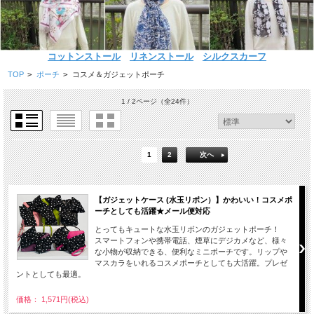
コットンストール
リネンストール
シルクスカーフ
TOP
>
ポーチ
>
コスメ＆ガジェットポーチ
1 / 2ページ
（全24件）
1
2
次へ
【ガジェットケース (水玉リボン）】かわいい！コスメポ
ーチとしても活躍★メール便対応
とってもキュートな水玉リボンのガジェットポーチ！
スマートフォンや携帯電話、煙草にデジカメなど、様々
な小物が収納できる、便利なミニポーチです。リップや
マスカラをいれるコスメポーチとしても大活躍。プレゼ
ントとしても最適。
価格： 1,571円(税込)