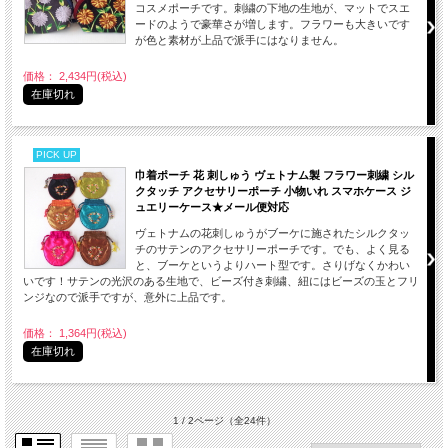
コスメポーチです。刺繍の下地の生地が、マットでスエ
ードのようで豪華さが増します。フラワーも大きいです
が色と素材が上品で派手にはなりません。
価格： 2,434円(税込)
在庫切れ
PICK UP
巾着ポーチ 花 刺しゅう ヴェトナム製 フラワー刺繍 シル
クタッチ アクセサリーポーチ 小物いれ スマホケース ジ
ュエリーケース★メール便対応
ヴェトナムの花刺しゅうがブーケに施されたシルクタッ
チのサテンのアクセサリーポーチです。でも、よく見る
と、ブーケというよりハート型です。さりげなくかわい
いです！サテンの光沢のある生地で、ビーズ付き刺繍、紐にはビーズの玉とフリ
ンジなので派手ですが、意外に上品です。
価格： 1,364円(税込)
在庫切れ
1 / 2ページ
（全24件）