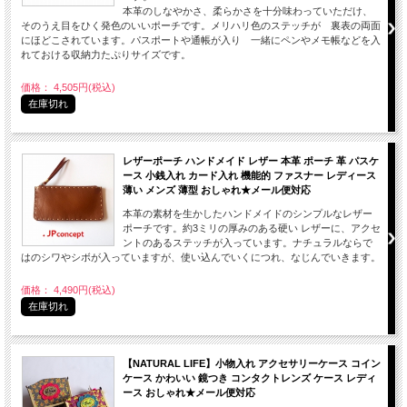
本革のしなやかさ、柔らかさを十分味わっていただけ、
そのうえ目をひく発色のいいポーチです。メリハリ色のステッチが 裏表の両面
にほどこされています。パスポートや通帳が入り 一緒にペンやメモ帳などを入
れておける収納力たぷりサイズです。
価格： 4,505円(税込)
在庫切れ
レザーポーチ ハンドメイド レザー 本革 ポーチ 革 パスケ
ース 小銭入れ カード入れ 機能的 ファスナー レディース
薄い メンズ 薄型 おしゃれ★メール便対応
本革の素材を生かしたハンドメイドのシンプルなレザー
ポーチです。約3ミリの厚みのある硬い レザーに、アクセ
ントのあるステッチが入っています。ナチュラルならで
はのシワやシボが入っていますが、使い込んでいくにつれ、なじんでいきます。
価格： 4,490円(税込)
在庫切れ
【NATURAL LIFE】小物入れ アクセサリーケース コイン
ケース かわいい 鏡つき コンタクトレンズ ケース レディ
ース おしゃれ★メール便対応