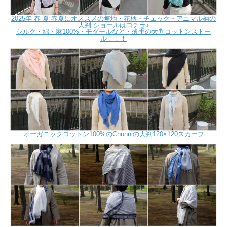
2025年 春 夏 春夏にオススメの無地・花柄・チェック・アニマル柄の
大判 ショールはコチラ♪
シルク・綿・麻100%・モダールなど・薄手の大判コットンストー
ル！！！
オーガニックコットン100%のChunniの大判120×120スカーフ