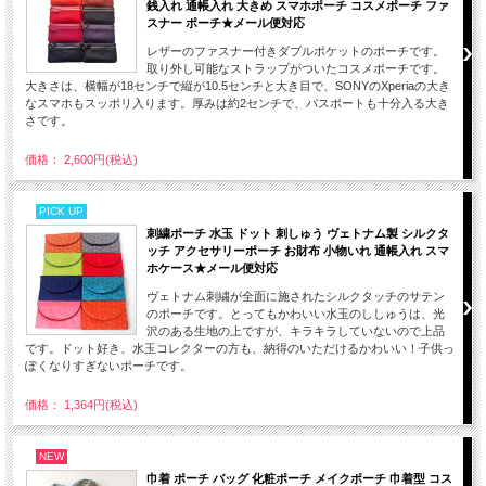
銭入れ 通帳入れ 大きめ スマホポーチ コスメポーチ ファ
スナー ポーチ★メール便対応
レザーのファスナー付きダブルポケットのポーチです。
取り外し可能なストラップがついたコスメポーチです。
大きさは、横幅が18センチで縦が10.5センチと大き目で、SONYのXperiaの大き
なスマホもスッポリ入ります。厚みは約2センチで、パスポートも十分入る大き
さです。
価格： 2,600円(税込)
PICK UP
刺繍ポーチ 水玉 ドット 刺しゅう ヴェトナム製 シルクタ
ッチ アクセサリーポーチ お財布 小物いれ 通帳入れ スマ
ホケース★メール便対応
ヴェトナム刺繍が全面に施されたシルクタッチのサテン
のポーチです。とってもかわいい水玉のししゅうは、光
沢のある生地の上ですが、キラキラしていないので上品
です。ドット好き、水玉コレクターの方も、納得のいただけるかわいい！子供っ
ぽくなりすぎないポーチです。
価格： 1,364円(税込)
NEW
巾着 ポーチ バッグ 化粧ポーチ メイクポーチ 巾着型 コス