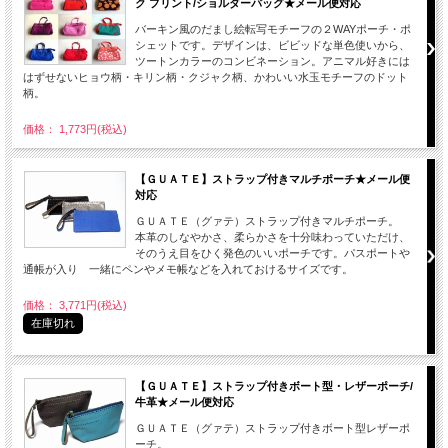
ク プリント/ショルダーバッグ★メール便対応
バーキン風のだまし絵転写モチーフの２WAYポーチ・ポ
シェットです。デザインは、ビビッドな単色使いから、
ツートンカラーのコンビネーション。アニマル好きには
はずせないヒョウ柄・キリン柄・クジャク柄、かわいい水玉モチーフのドット
柄。
価格： 1,773円(税込)
【ＧＵＡＴＥ】ストラップ付きマルチポーチ★メール便
対応
ＧＵＡＴＥ（グァテ）ストラップ付きマルチポーチ。
本革のしなやかさ、柔らかさを十分味わっていただけ、
そのうえ目をひく発色のいいポーチです。パスポートや
通帳が入り 一緒にペンやメモ帳などを入れておけるサイズです。
価格： 3,771円(税込)
在庫切れ
【ＧＵＡＴＥ】ストラップ付きボート型・レザーポーチ/
牛革★メール便対応
ＧＵＡＴＥ（グァテ）ストラップ付きボート型レザーポ
ーチ。