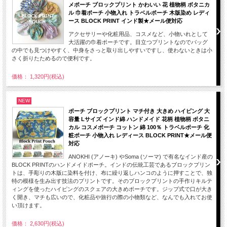
メポーチ ブロックプリント かわいい 花 植物柄 ボタニカ
ル 巾着ポーチ 小物入れ トラベルポーチ 木版染め レディ
ース BLOCK PRINT インド製★メール便対応
アクセサリーや化粧用品、コスメなど、小物いれとして
大活躍の巾着ポーチです。目立つプリントなのでバッグ
の中でも見つけやすく、中身をさっと取り出しやすいですし、使わないときは小
さく折りたためるので便利です。
価格： 1,320円(税込)
NEW
ポーチ ブロックプリント マチ付き 大きめ ハイピング 大
容量 Lサイズ インド綿 ハンドメイド 花柄 植物柄 ボタニ
カル コスメポーチ コットン 綿 100％ トラベルポーチ 化
粧ポーチ 小物入れ レディース BLOCK PRINT★メール便
対応
ANOKHI (アノーキ) やSoma (ソーマ) で有名なインド産の
BLOCK PRINTのハンドメイドポーチ。インドの伝統工芸であるブロックプリン
トは、手彫りの木版に染料を付け、布に繰り返しハンコのように押すことで、独
特の模様を生み出す技法のプリントです。そのブロックプリントの手作りキルテ
ィングを使ったハイピングのスクェアの大きめポーチです。ジップ式で口が大き
く開き、マチも広いので、化粧品や旅行の際の小物類など、なんでも入れてお使
い頂けます。
価格： 2,630円(税込)