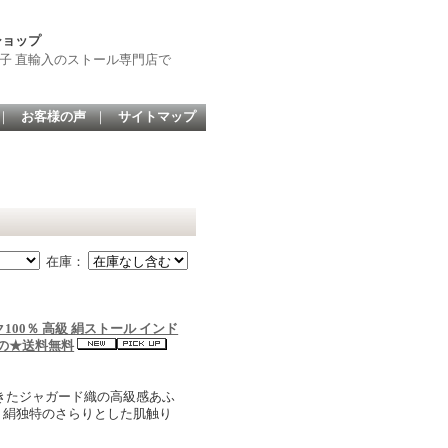
ショップ
子 直輸入のストール専門店で
｜
お客様の声
｜
サイトマップ
在庫：
100％ 高級 絹ストール インド
もの★送料無料
できたジャガード織の高級感あふ
で、絹独特のさらりとした肌触り