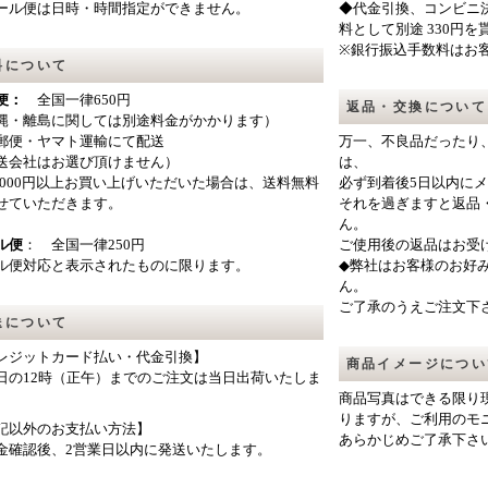
ール便は日時・時間指定ができません。
◆代金引換、コンビニ決
料として別途 330円
※銀行振込手数料はお
料について
便：
全国一律650円
返品・交換について
縄・離島に関しては別途料金がかかります）
郵便・ヤマト運輸にて配送
万一、不良品だったり
送会社はお選び頂けません）
は、
0,000円以上お買い上げいただいた場合は、送料無料
必ず到着後5日以内に
せていただきます。
それを過ぎますと返品
ん。
ル便
： 全国一律250円
ご使用後の返品はお受
ル便対応と表示されたものに限ります。
◆弊社はお客様のお好
ん。
ご了承のうえご注文下
送について
レジットカード払い・代金引換】
商品イメージについ
日の12時（正午）までのご注文は当日出荷いたしま
商品写真はできる限り
りますが、ご利用のモ
記以外のお支払い方法】
あらかじめご了承下さ
金確認後、2営業日以内に発送いたします。