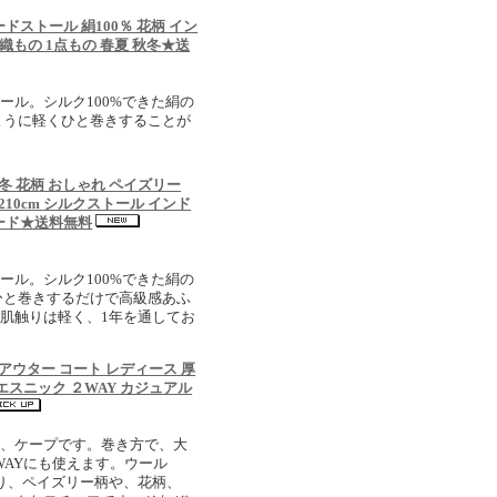
ドストール 絹100％ 花柄 イン
織もの 1点もの 春夏 秋冬★送
ール。シルク100%できた絹の
のように軽くひと巻きすることが
秋冬 花柄 おしゃれ ペイズリー
×210cm シルクストール インド
ガード★送料無料
ール。シルク100%できた絹の
くひと巻きするだけで高級感あふ
肌触りは軽く、1年を通してお
 アウター コート レディース 厚
エスニック ２WAY カジュアル
ョ、ケープです。巻き方で、大
WAYにも使えます。ウール
なり、ペイズリー柄や、花柄、