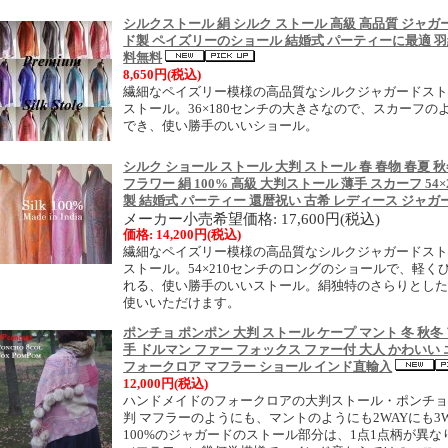
シルクストール 絹 シルク ストール 高級 高品質 ジャガー
ド製 ペイズリーのショール 結婚式 パーティーに最適 羽
料無料
8,650円(税込)
繊細なペイズリー模様の高品質なシルクジャガードスト
ストール。36×180センチの大きさなので、スカーフ
でき、使い勝手のいいショール。
シルク ショール ストール 大判 ストール 春 春物 春夏 
フラワー 絹 100% 高級 大判ストール 薄手 スカーフ 54
製 結婚式 パーティー 還暦祝い 古希 レディース ジャ
メーカー小売希望価格: 17,600円(税込)
価格: 14,200円(税込)
繊細なペイズリー模様の高品質なシルクジャガードスト
ストール。54×210センチのロングのショールで、軽
れる、使い勝手のいいストール。絹独特のさらりとした
使いいただけます。
ポンチョ ポンポン 大判 ストール ケープ マント 冬 秋冬
手 ドルマン ファー フォックス ファー付 大人 かわいい 
フォークロア マフラー ショール インド直輸入
12,000円(税込)
ハンドメイドのフォークロアの大判ストール・ポンチ
判 マフラーのようにも、マントのようにも2WAYにも3
100%のジャガードのストール部分は、1点1点柄が異