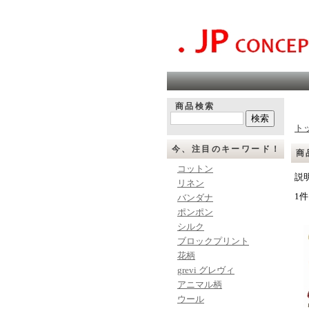
商品検索
ト
今、注目のキーワード！
商
コットン
説明
リネン
1件
バンダナ
ポンポン
シルク
ブロックプリント
花柄
grevi グレヴィ
アニマル柄
ウール