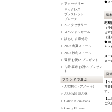
◆メ
アクセサリー
ネックレス
ブレスレット
送
ブローチ
宅配
ヘアクセサリー
（沖
スペシャルセール
日本
（運
訳あり 在庫処分
◆1
2026 春夏ストール
とさ
2025 秋冬ストール
メー
還暦 お祝い プレゼント
メー
古希 喜寿 お祝い プレゼン
ト
発
ブランドで選ぶ
【ク
ANOKHI（アノーキ）
営業
す。
ARMANI JEANS
【上
Calvin Klein Jeans
ご入
Candy Flowers