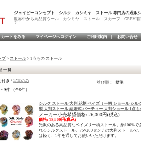
ジェイピーコンセプト シルク カシミヤ ストール 専門店の通販
世界中から高品質ウール カシミヤ ストール スカーフ GREVI帽
す！
カートをみる
｜
マイページへログイン
｜
ご利用案内
｜
お問い合せ
ップ
>
ストール
> 1点もの ストール
品一覧
付き /
写真のみ
並び順：
～9件 （全9件）
シルク ストール 大判 花柄 ペイズリー柄 ショール シルク
製 大判ストール 結婚式 パーティー 大判ショール 1点
メーカー小売希望価格: 26,000円(税込)
価格: 18,900円(税込)
光沢のある高品質なペイズリー柄ストール。絹100%
れるシルクストール。75×200センチの大判ストール
は軽く、1年を通してお使いいただけます。