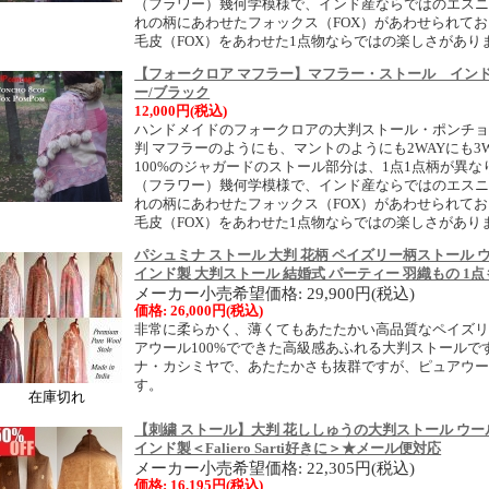
（フラワー）幾何学模様で、インド産ならではのエス
れの柄にあわせたフォックス（FOX）があわせられて
毛皮（FOX）をあわせた1点物ならではの楽しさがあり
【フォークロア マフラー】マフラー・ストール イン
ー/ブラック
12,000円(税込)
ハンドメイドのフォークロアの大判ストール・ポンチ
判 マフラーのようにも、マントのようにも2WAYにも3
100%のジャガードのストール部分は、1点1点柄が異
（フラワー）幾何学模様で、インド産ならではのエス
れの柄にあわせたフォックス（FOX）があわせられて
毛皮（FOX）をあわせた1点物ならではの楽しさがあり
パシュミナ ストール 大判 花柄 ペイズリー柄ストール ウ
インド製 大判ストール 結婚式 パーティー 羽織もの 1
メーカー小売希望価格: 29,900円(税込)
価格: 26,000円(税込)
非常に柔らかく、薄くてもあたたかい高品質なペイズ
アウール100%でできた高級感あふれる大判ストール
ナ・カシミヤで、あたたかさも抜群ですが、ピュアウー
す。
在庫切れ
【刺繍 ストール】大判 花ししゅうの大判ストール ウー
インド製＜Faliero Sarti好きに＞★メール便対応
メーカー小売希望価格: 22,305円(税込)
価格: 16,195円(税込)