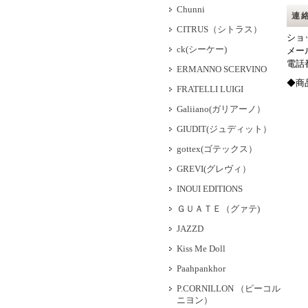
Chunni
連
CITRUS（シトラス）
ショ
ck(シーケー)
メー
電
ERMANNO SCERVINO
◆商
FRATELLI LUIGI
Galiiano(ガリアーノ）
GIUDIT(ジュディット）
gottex(ゴテックス）
GREVI(グレヴィ）
INOUI EDITIONS
ＧＵＡＴＥ（グァテ)
JAZZD
Kiss Me Doll
Paahpankhor
P.CORNILLON （ピーコル
ニヨン）