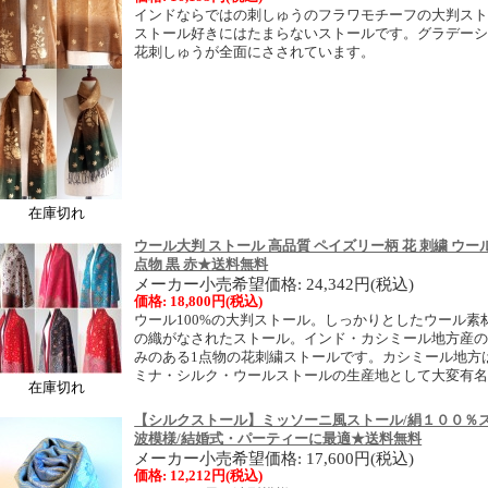
インドならではの刺しゅうのフラワモチーフの大判ス
ストール好きにはたまらないストールです。グラデー
花刺しゅうが全面にさされています。
在庫切れ
ウール大判 ストール 高品質 ペイズリー柄 花 刺繍 ウール
点物 黒 赤★送料無料
メーカー小売希望価格: 24,342円(税込)
価格: 18,800円(税込)
ウール100%の大判ストール。しっかりとしたウール
の織がなされたストール。インド・カシミール地方産の
みのある1点物の花刺繍ストールです。カシミール地方
ミナ・シルク・ウールストールの生産地として大変有
在庫切れ
【シルクストール】ミッソーニ風ストール/絹１００％
波模様/結婚式・パーティーに最適★送料無料
メーカー小売希望価格: 17,600円(税込)
価格: 12,212円(税込)