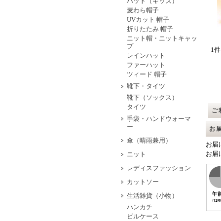
ハット（キッズ）
麦わら帽子
UVカット 帽子
折りたたみ 帽子
ニット帽・ニットキャッ
プ
1件
レインハット
ファーハット
ツィード 帽子
靴下・タイツ
靴下（ソックス）
タイツ
ご
手袋・ハンドウォーマ
ー
お
傘（晴雨兼用）
お届
お届
ニット
レディスファッション
カットソー
生活雑貨（小物）
ハンカチ
ピルケース