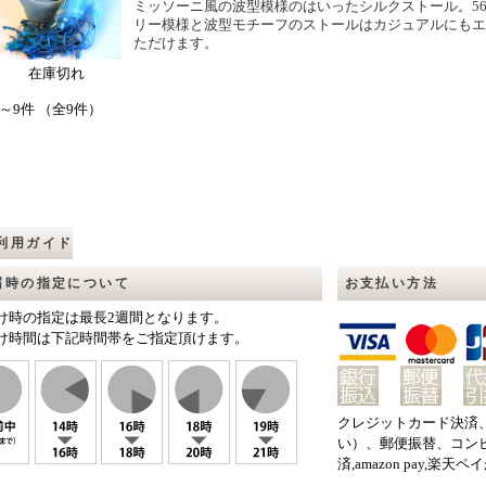
ミッソーニ風の波型模様のはいったシルクストール。5
リー模様と波型モチーフのストールはカジュアルにも
ただけます。
在庫切れ
～9件 （全9件）
利用ガイド
届時の指定について
お支払い方法
け時の指定は最長2週間となります。
け時間は下記時間帯をご指定頂けます。
クレジットカード決済
い）、郵便振替、コン
済,amazon pay,