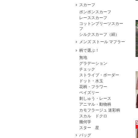
スカーフ
ポンポンスカーフ
レーススカーフ
コットンプリーツスカー
フ
シルクスカーフ（絹）
メンズ ストール マフラー
柄で選ぶ！
無地
グラデーション
チェック
ストライプ・ボーダー
ドット・水玉
花柄・フラワー
ペイズリー
刺しゅう・レース
アニマル・動物柄
カモフラージュ 迷彩柄
スカル ドクロ
幾何学
スター 星
バッグ