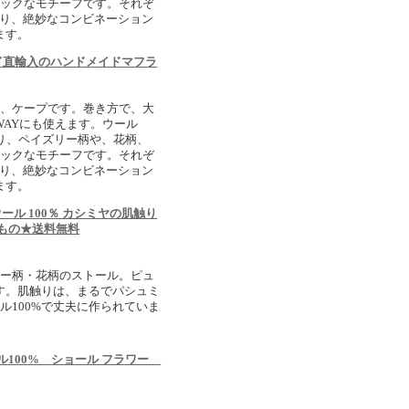
ニックなモチーフです。それぞ
おり、絶妙なコンビネーション
ます。
ド直輸入のハンドメイドマフラ
ョ、ケープです。巻き方で、大
WAYにも使えます。ウール
なり、ペイズリー柄や、花柄、
ニックなモチーフです。それぞ
おり、絶妙なコンビネーション
ます。
ール 100％ カシミヤの肌触り
点もの★送料無料
リー柄・花柄のストール。ピュ
です。肌触りは、まるでパシュミ
ル100%で丈夫に作られていま
ル100% ショール フラワー