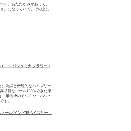
トール。あたたかみがあって、
ションになっていて、その上に
100% パシュミナ フラワー 1
素材に刺繍と伝統的なペイズリー
高品質なウール100%できた厚
は、最高級のカシミヤ・パシュ
名です。
ストール/インド製ペイズリー・