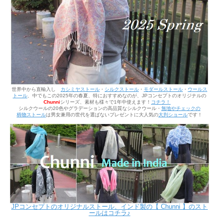
世界中から直輸入し
カシミヤストール
・
シルクストール
・
モダールストール
・
ウールス
トール
、中でもこの2025年の春夏、
特におすすめなのが、JPコンセプトのオリジナルの
Chunni
シリーズ、素材も様々で1年中使えます！
コチラ！
シルクウールの20色やグラデーションの高品質な
シルクウール
・
無地やチェックの
柄物
ストール
は
男女兼用の世代を選ばないプレゼントに大人気の
大判ショール
です！
JPコンセプトのオリジナルストール、インド製の【 Chunni 】のスト
ールはコチラ♪