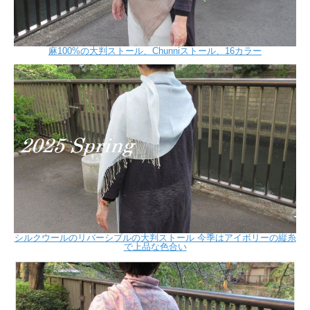
麻100%の大判ストール、Chunniストール、16カラー
シルクウールのリバーシブルの大判ストール 今季はアイボリーの縦糸
で上品な色合い