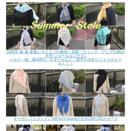
2025年 春 夏 春夏にオススメの無地・花柄・チェック・アニマル柄の
大判 ショールはコチラ♪
シルク・綿・麻100%・モダールなど・薄手の大判コットンストー
ル！！！
オーガニックコットン100%のChunniの大判120×120スカーフ