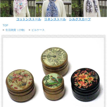
コットンストール
リネンストール
シルクスカーフ
TOP
>
生活雑貨（小物）
>
ピルケース