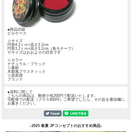
●商品詳細
ピルケース
☆サイズ
円形4.2ｃｍ×高さ3.2cm
円形3.2ｃｍ×高さ3.2cm（鳥モチーフ）
※サイズはおおよその目安です
☆カラー
ナチュラル・ブラック
☆素材
木製風プラスティック
☆原産国
フランス
●送料に関して
こちらの商品は、郵便小包200円で配送いたします。
宅配便での配送（プラス400円）ご希望でしたら、その旨を通信欄に
お書きください。
♪2025 春夏 JPコンセプトのおすすめ商品♪